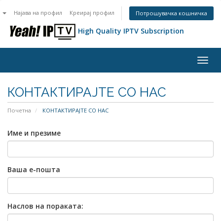
n
Најава на профил
Креирај профил
Потрошувачка кошничка
High Quality IPTV Subscription
Togg
navig
КОНТАКТИРАЈТЕ СО НАС
Почетна
КОНТАКТИРАЈТЕ СО НАС
Име и презиме
Ваша е-пошта
Наслов на пораката: