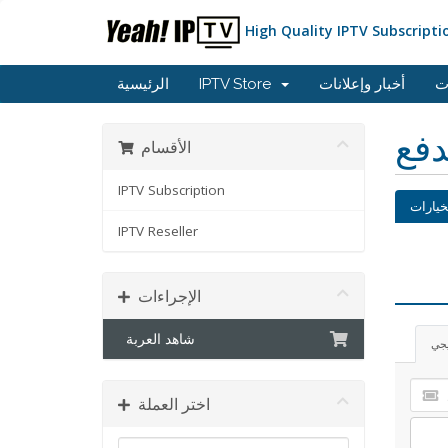
High Quality IPTV Subscripti
ت
أخبار وإعلانات
IPTV Store
الرئيسية
دفع
الأقسام
IPTV Subscription
خيارات
IPTV Reseller
الإجراءات
شاهد العربة
يجي
اختر العملة