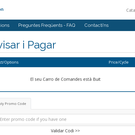
on
Cat
ions
Preguntes Freqüents - FAQ
Contacti'ns
isar i Pagar
ct/Options
Price/Cycle
El seu Carro de Comandes està Buit
ply Promo Code
Validar Codi >>