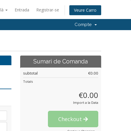
alà
Entrada
Registrar-se
Veure Carro
Compte
Sumari de Comanda
subtotal
€0.00
Totals
€0.00
Import a la Data
Checkout