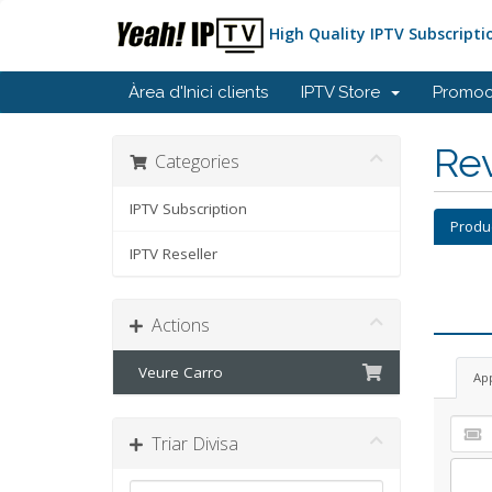
High Quality IPTV Subscripti
Àrea d'Inici clients
IPTV Store
Promoc
Rev
Categories
IPTV Subscription
Produ
IPTV Reseller
Actions
Veure Carro
Ap
Triar Divisa